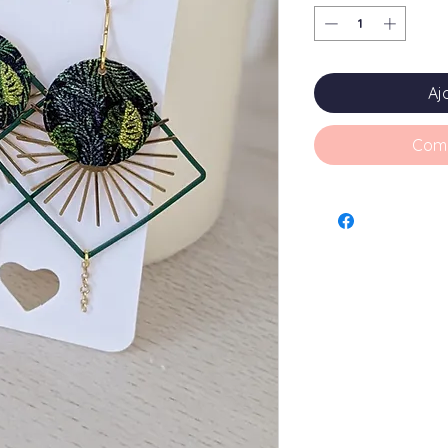
Aj
Comm