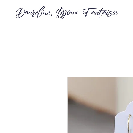
Daureline, Bijoux Fantaisie