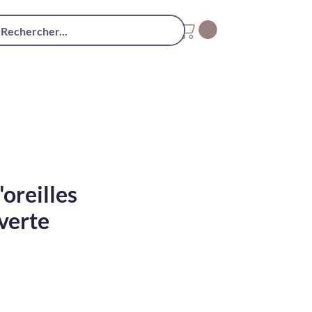
'oreilles
 verte
x