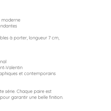
o, moderne
pendantes
ables à porter, longueur 7 cm,
inal
int‑Valentin
raphiques et contemporains
ite série. Chaque paire est
our garantir une belle finition.