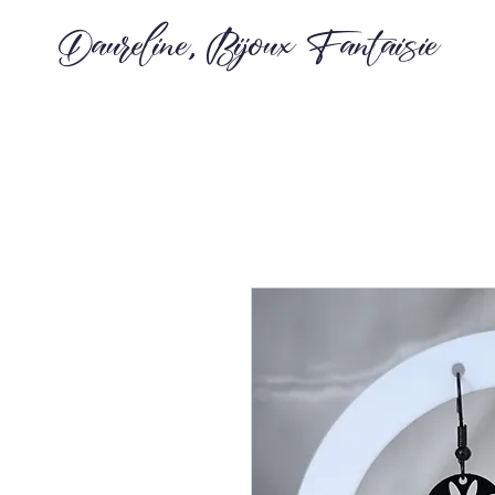
Daureline, Bijoux Fantaisie