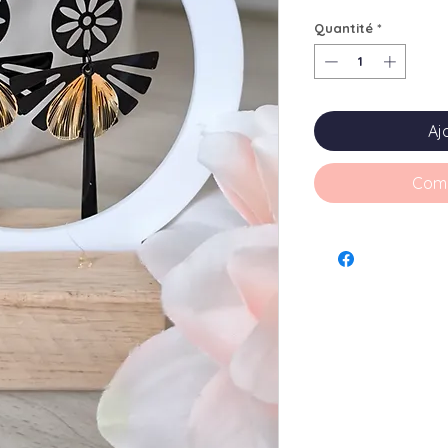
Quantité
*
Aj
Comm