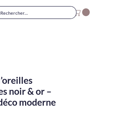
’oreilles
s noir & or –
t déco moderne
x